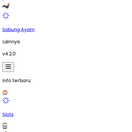
Sabung Ayam
Lainnya
v
4.2.0
Info terbaru:
Slots