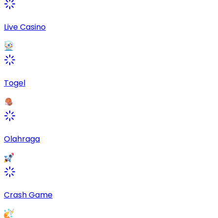
Live Casino
Togel
Olahraga
Crash Game