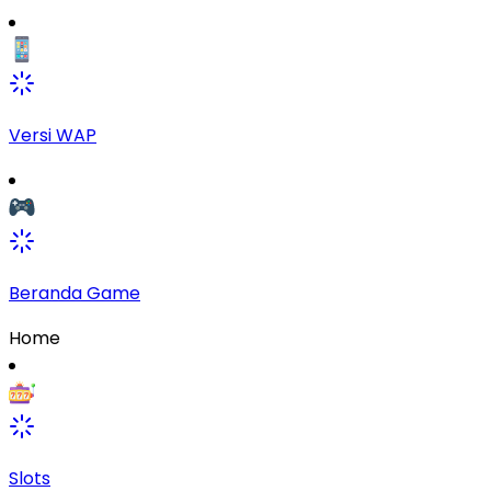
Versi WAP
Beranda Game
Home
Slots