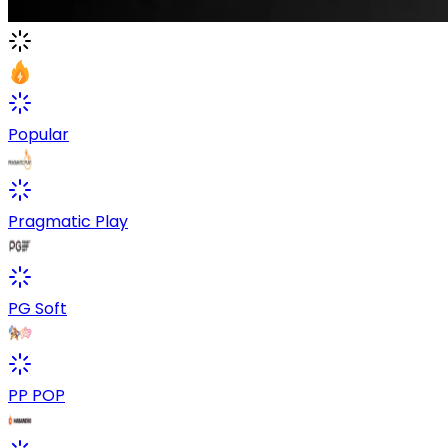
Popular
Pragmatic Play
PG Soft
PP POP