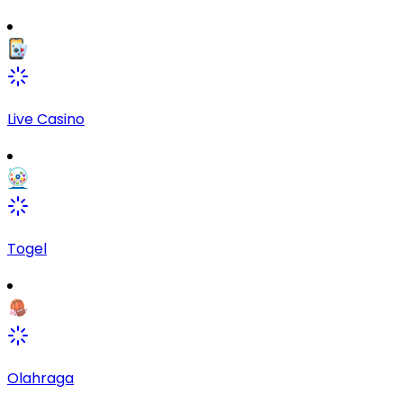
Live Casino
Togel
Olahraga