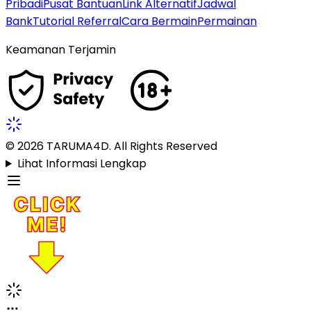
Pribadi
Pusat Bantuan
Link Alternatif
Jadwal
Bank
Tutorial Referral
Cara Bermain
Permainan
Keamanan Terjamin
©
2026
TARUMA4D
. All Rights Reserved
Lihat Informasi Lengkap