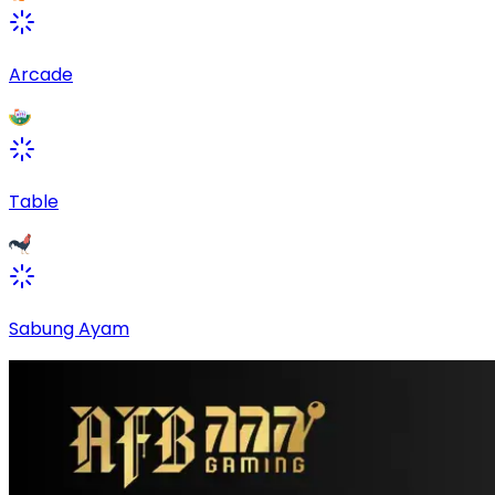
Arcade
Table
Sabung Ayam