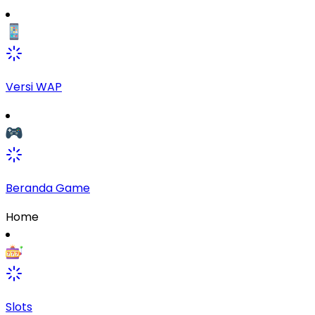
Versi WAP
Beranda Game
Home
Slots