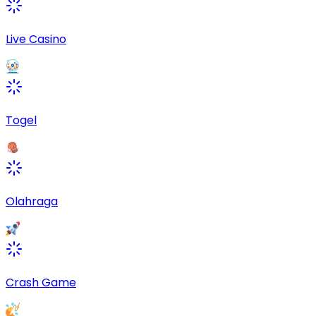
Live Casino
Togel
Olahraga
Crash Game